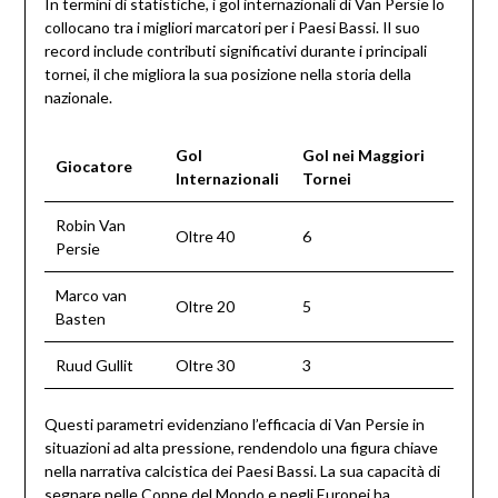
In termini di statistiche, i gol internazionali di Van Persie lo
collocano tra i migliori marcatori per i Paesi Bassi. Il suo
record include contributi significativi durante i principali
tornei, il che migliora la sua posizione nella storia della
nazionale.
Gol
Gol nei Maggiori
Giocatore
Internazionali
Tornei
Robin Van
Oltre 40
6
Persie
Marco van
Oltre 20
5
Basten
Ruud Gullit
Oltre 30
3
Questi parametri evidenziano l’efficacia di Van Persie in
situazioni ad alta pressione, rendendolo una figura chiave
nella narrativa calcistica dei Paesi Bassi. La sua capacità di
segnare nelle Coppe del Mondo e negli Europei ha