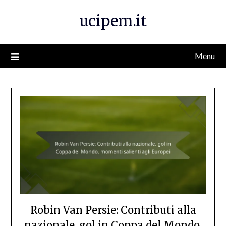
Skip
ucipem.it
to
content
Menu
Robin Van Persie: Contributi alla
nazionale, gol in Coppa del Mondo,